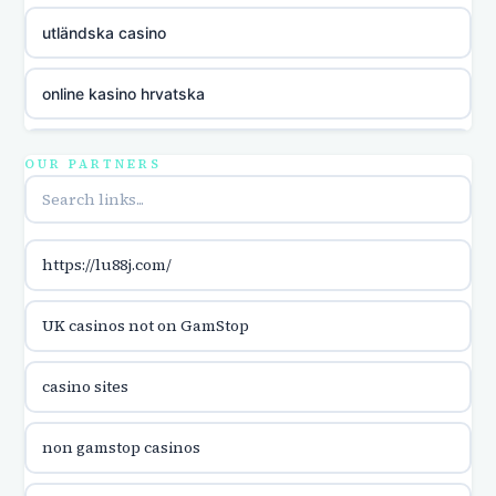
utländska casino
online kasino hrvatska
utländska casino
OUR PARTNERS
utländska casino
https://lu88j.com/
utländska casino
UK casinos not on GamStop
casinon på nätet
casino sites
online casino canada
non gamstop casinos
online casino canada