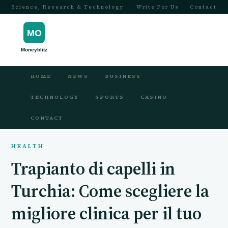
Science, Research & Technology
Write For Us
·
Contact
HOME
NEWS
BUSINESS
TECHNOLOGY
SPORTS
CASINO
CONTACT
HEALTH
Trapianto di capelli in
Turchia: Come scegliere la
migliore clinica per il tuo