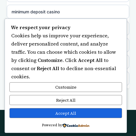
non gamstop casinos
online casino cz
minimum deposit casino
non gamstop casinos
casino online
We respect your privacy
online casinos UK
Cookies help us improve your experience,
zahraniční online casino
deliver personalized content, and analyze
casinos not on gamstop
traffic. You can choose which cookies to allow
beste casino zonder cruks
by clicking
Customize
. Click
Accept All
to
casino not on gamstop
consent or
Reject All
to decline non-essential
goksites zonder cruks
cookies.
https://keonhacai5.ae.org/
Customize
casinos zonder cruks
online casino
Reject All
no cruks casinos
online casino zonder cruks
Accept All
goksites zonder cruks
Powered by
© 2026 Moneyblitz. All rights reserved.
legalne kasyno online